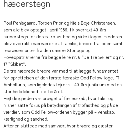
hæderstegn
Poul Pøhlsgaard, Torben Prior og Niels Boje Christensen,
som alle blev optaget i april 1986, fik overrakt 40-års
hæderstegn for deres trofasthed og virke i logen. Hæderen
blev overrakt i nærværelse af familie, brødre fra logen samt
repræsentanter fra den danske Storloge og
Hovedpatriarkerne fra begge lejre nr. 6 “De Tre Søjler” og nr.
17 “Skibet”.
De tre hædrede brødre var med til at lægge fundamentet
for oprettelsen af den første færøske Odd Fellow-loge, F1
Ambolturin, som ligeledes fejrer sit 40-års jubilæum med en
stor højtidelighed til efteråret.
Højtideligheden var præget af fællesskab, hvor taler og
hilsner satte fokus på betydningen af trofasthed og på de
værdier, som Odd Fellow-ordenen bygger på – venskab,
kærlighed og sandhed.
Aftenen sluttede med samvær, hvor brødre og gæster