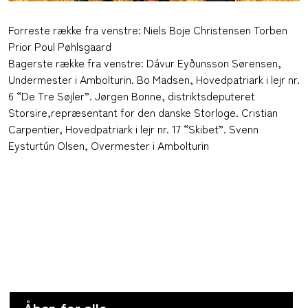
Forreste række fra venstre: Niels Boje Christensen Torben
Prior Poul Pøhlsgaard
Bagerste række fra venstre: Dávur Eyðunsson Sørensen,
Undermester i Ambolturin. Bo Madsen, Hovedpatriark i lejr nr.
6 “De Tre Søjler”. Jørgen Bonne, distriktsdeputeret
Storsire,repræsentant for den danske Storloge. Cristian
Carpentier, Hovedpatriark i lejr nr. 17 “Skibet”. Svenn
Eysturtún Olsen, Overmester i Ambolturin
Åben for alle